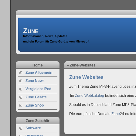
Zune
Informationen, News, Updates
und ein Forum für Zune-Geräte von Microsoft
Home
» Zune-Websites
Zune Allgemein
Zune Websites
Zune News
Zum Thema Zune MP3-Player gibt es inz
Vergleich: iPod
Im
Zune Webkatalog
befindet sich eine
Zune Geräte
Sobald es in Deutschland Zune MP3-Play
Zune Shop
Die europäische Domain
Zune
24.eu inf
Zune Zubehör
Software