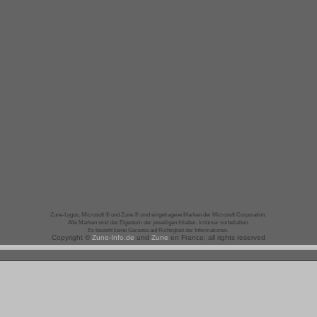
Zune-Logos, Microsoft ® und Zune ® sind eingetragene Marken der Microsoft Corporation.
Alle Marken sind das Eigentum der jeweiligen Inhaber. Irrtümer vorbehalten.
Es besteht keine Garantie auf Richtigkeit der Informationen.
Copyright ©
Zune-Info
.de
und
Zune
en France; all rights reserved