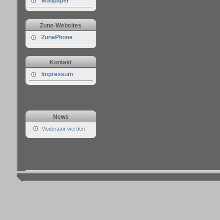
Wallpaper
Zune-Websites
ZunePhone
Kontakt
Impressum
News
Moderator werden