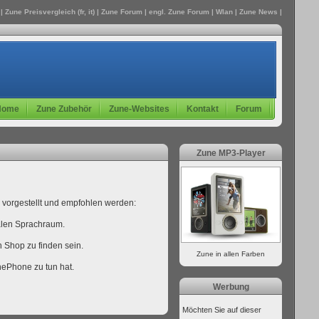
| Zune Preisvergleich (fr, it) |
Zune Forum
| engl.
Zune Forum
|
Wlan
|
Zune
News |
Home
Zune Zubehör
Zune-Websites
Kontakt
Forum
Zune MP3-Player
vorgestellt und empfohlen werden:
nalen Sprachraum.
 Shop zu finden sein.
Zune in allen Farben
nePhone zu tun hat.
Werbung
Möchten Sie auf dieser