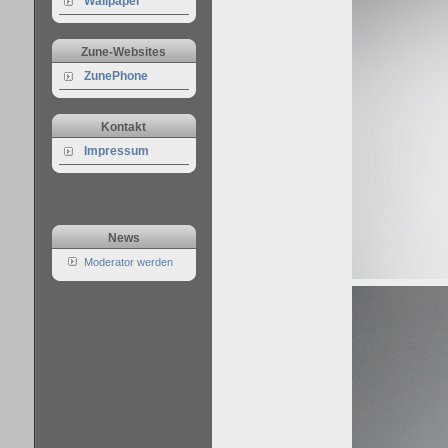
Wallpaper
Zune-Websites
ZunePhone
Kontakt
Impressum
News
Moderator werden