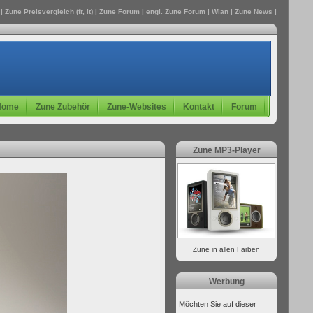
| Zune Preisvergleich (fr, it) |
Zune Forum
| engl.
Zune Forum
|
Wlan
|
Zune
News |
Home
Zune Zubehör
Zune-Websites
Kontakt
Forum
Zune MP3-Player
Zune in allen Farben
Werbung
Möchten Sie auf dieser