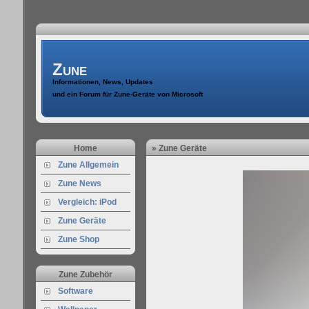
Zune
Informationen, News, Updates
und ein Forum für Zune-Geräte von Microsoft
Home
» Zune Geräte
Zune Allgemein
Zune News
Vergleich: iPod
Zune Geräte
Zune Shop
Zune Zubehör
Software