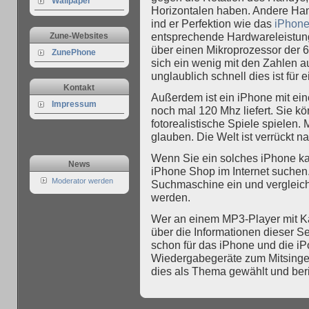
Wallpaper
Horizontalen haben. Andere Hand
ind er Perfektion wie das
iPhon
Zune-Websites
entsprechende Hardwareleistung
über einen Mikroprozessor der 
ZunePhone
sich ein wenig mit den Zahlen 
unglaublich schnell dies ist für 
Kontakt
Außerdem ist ein iPhone mit eine
Impressum
noch mal 120 Mhz liefert. Sie 
fotorealistische Spiele spiele
glauben. Die Welt ist verrückt 
Wenn Sie ein solches iPhone ka
News
iPhone Shop im Internet suchen
Moderator werden
Suchmaschine ein und vergleiche
werden.
Wer an einem MP3-Player mit Kara
über die Informationen dieser Se
schon für das iPhone und die i
Wiedergabegeräte zum Mitsinge
dies als Thema gewählt und beri