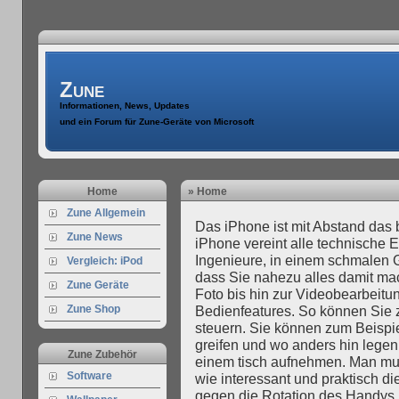
Zune
Informationen, News, Updates
und ein Forum für Zune-Geräte von Microsoft
Home
» Home
Zune Allgemein
Das iPhone ist mit Abstand das 
Zune News
iPhone vereint alle technische 
Ingenieure, in einem schmalen G
Vergleich: iPod
dass Sie nahezu alles damit ma
Zune Geräte
Foto bis hin zur Videobearbeitu
Zune Shop
Bedienfeatures. So können Sie 
steuern. Sie können zum Beispi
greifen und wo anders hin lege
Zune Zubehör
einem tisch aufnehmen. Man mu
Software
wie interessant und praktisch di
gegen die Rotation des Handys, 